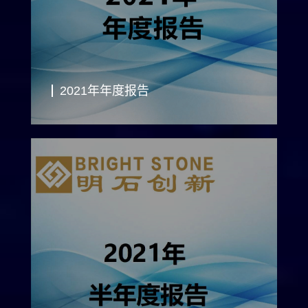
2021年年度报告
· 首页
· 关于
· 团队
· 产业
Home
About
Team
Industry
C