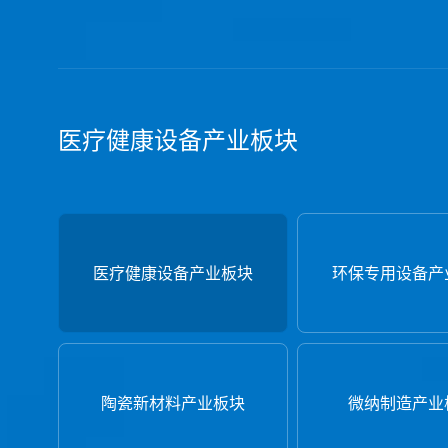
着眼未来，明石集团将坚持“科技创新+管理创新”的双
行业之巅、创世界领先”为愿景，致力于在多个细分领域
领先”的科技型专精特新小巨人企业。深耕产业，守正
医疗健康设备产业板块
医疗健康设备产业板块
环保专用设备产
陶瓷新材料产业板块
微纳制造产业