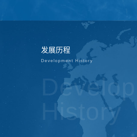
发展历程
Development History
Develo
History