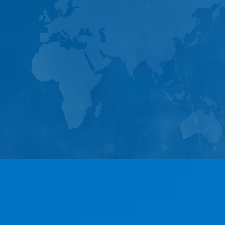
System
Home
About
Tea
产 业 板 块