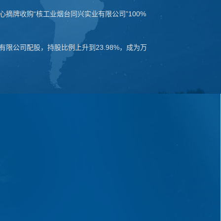
心摘牌收购“核工业烟台同兴实业有限公司”100%
有限公司配股，持股比例上升到23.98%，成为万
别由“金融业”变更为“制造业”
新技术集团股份有限公司”
局核准，公司设立明石创新产业技术研究院有限公
院
（烟台）微纳传感技术研究院有限公司，进军微纳传
创新与产业培育平台，设立微纳传感技术、过滤
获山东省科技厅批准，启动建设“山东省微纳传感技
陶瓷新材料等多家专业研究院。以研究院为平
· 新闻
· 人才
· 联系
带头人、中国工程院蒋庄德院士团队，共建西安
头建设的“山东省微纳制造创新中心”通过“山东省制