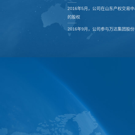
2016年5月，公司在山东产权交易中
的股权
2016年9月，公司参与万达集团股份
达集团第二大股东
2018年10月公司在新三板的行业类
2018年10月，公司更名为“明石创
2019年3月，经国家市场监管总
司，立足集团产业下设多家专业研究
2019年3月，公司设立明石创新
感产业领域
ch
明石创新产业技术研究院是集团技术
2019年9月，公司旗下明石产研院
分离技术、载人压力舱、水工装备、
术与智能应用创新创业共同体”
· 产业
· 文化
台，明石联合中国高端微纳传感技术
2022年3月，公司旗下明石微纳牵