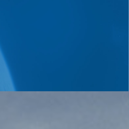
ews
Personnel
Contact
统研究院，联合天津大学纳米国际中心团队共建
验室，联合上海交通大学教授、欧洲科学院安德森
被国家工业和信息化部认定为第三批国家级重点专精
算法研究中心，并先后与中国工程院徐芑南院士、
加拿大皇家科学院叶作光院士共建院士工作站，与
器、精密仪器、微孔陶瓷滤膜、氧化锆粉体材料等
兴实业、核晶陶瓷被国家工业和信息化部认定为第五
、华中科技大学、中国船舶科学研究中心、上海
的天津大学·明石致远石墨烯（纳米）材料联合实验
位国内外院士团队结成紧密合作关系，牵头建设
，相关成果在Nature上发布
创新创业共同体”成功获批全省第一批省级创新创
牵头的“低功耗低噪声超快抗辐射三维沟槽电极硅探
明石微纳牵头建设的“山东省微纳制造创新中心”通过
家重点研发计划“重点基础科研条件与重大科学仪