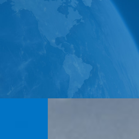
m
Industry
Culture
N
交通大学（烟台）智能传感技术与系
造业创新中心”验收认定
天津大学·明石创新纳米材料联合实
2022年5月，公司旗下宏远氧业
·林奎斯特院士团队共建控制系统与
特新“小巨人”企业
欧洲科学院安德森·林奎斯特院士、
多位院士团队合作开展MEMS传感
2023年7月，公司旗下核工业同
新技术和新产品研发。
批国家级专精特新“小巨人”企业
明石创新与西安交通大学、天津大学
2024年1月，公司与天津大学共建
交通大学等开展产学研合作，与十余
室成功研发世界首个石墨烯功能半导体
的“山东省微纳传感技术与智能应用
2024年1月，由公司旗下明石微纳
业共同体。2022年3月，公司旗下
测器芯片的研发与应用”项目入选国
“山东省制造业创新中心”验收认定。
器设备研发专项”